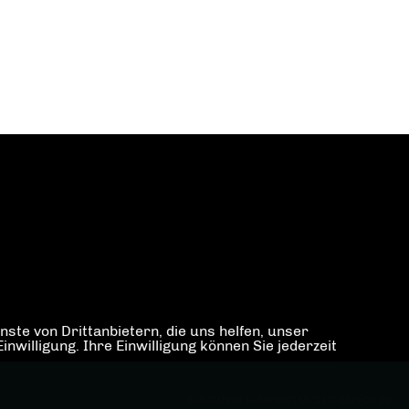
ste von Drittanbietern, die uns helfen, unser
illigung. Ihre Einwilligung können Sie jederzeit
REALISATION: SHARKNESS MEDIA GMBH & CO. KG