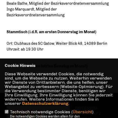
Beate Bathe, Mitglied der Bezirksverordnetenversammlung
Ingo Marquardt, Mitglied der
Bezirksverordnetenversammlung
Stammtisch (i.d.R. am ersten Donnerstag im Monat)
Ort: Clubhaus des SC Gatow, Weiter Blick 48, 14089 Berlin
Uhrzeit: ab 19.30 Uhr
Cookie Hinweis
Infostand (i.d.R. am letzten Samstag im Monat)
Diese Webseite verwendet Cookies, die notwendig
Ort: Vor dem Supermarkt, Alt Gatow 48-50, 14089 Berlin
sind, um die Webseite zu nutzen. Weiterhin verwenden
wir Dienste von Drittanbietern, die uns helfen, unser
Uhrzeit: 11 - 13 Uhr
Webangebot zu verbessern (Website-Optmierung). Für
die Verwendung bestimmter Dienste, benötigen wir
Ihre Einwilligung. Ihre Einwilligung können Sie jederzeit
widerrufen. Weitere Informationen finden Sie in
unserer
Datenschutzerklärung
.
IMPRESSUM
Technisch notwendige Cookies (
Übersicht
)
DATENSCHUTZ
Die notwendigen Cookies werden allein für den