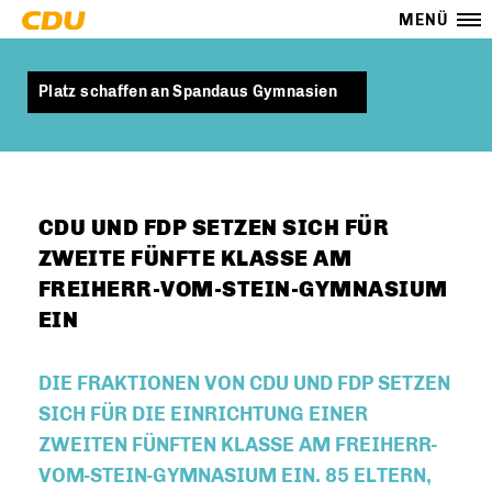
MENÜ
Platz schaffen an Spandaus Gymnasien
CDU UND FDP SETZEN SICH FÜR
ZWEITE FÜNFTE KLASSE AM
FREIHERR-VOM-STEIN-GYMNASIUM
EIN
DIE FRAKTIONEN VON CDU UND FDP SETZEN
SICH FÜR DIE EINRICHTUNG EINER
ZWEITEN FÜNFTEN KLASSE AM FREIHERR-
VOM-STEIN-GYMNASIUM EIN. 85 ELTERN,