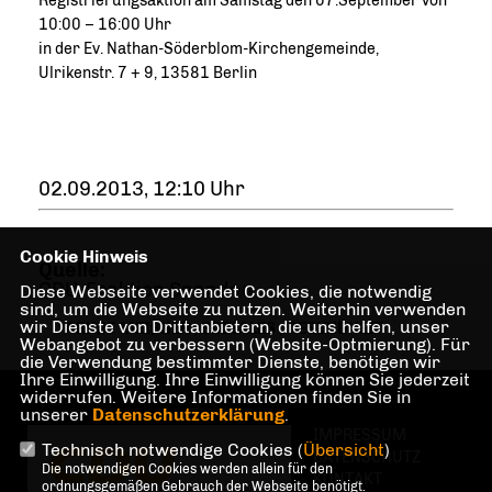
Registrierungsaktion am Samstag den 07.September von
10:00 – 16:00 Uhr
in der Ev. Nathan-Söderblom-Kirchengemeinde,
Ulrikenstr. 7 + 9, 13581 Berlin
02.09.2013, 12:10 Uhr
Cookie Hinweis
Quelle:
CDU-Fraktion Spandau
Diese Webseite verwendet Cookies, die notwendig
sind, um die Webseite zu nutzen. Weiterhin verwenden
wir Dienste von Drittanbietern, die uns helfen, unser
ARNDT MEIßNER
,
SOZIALES
,
GESUNDHEIT
Webangebot zu verbessern (Website-Optmierung). Für
die Verwendung bestimmter Dienste, benötigen wir
Ihre Einwilligung. Ihre Einwilligung können Sie jederzeit
widerrufen. Weitere Informationen finden Sie in
unserer
Datenschutzerklärung
.
IMPRESSUM
Technisch notwendige Cookies (
Übersicht
)
DATENSCHUTZ
Die notwendigen Cookies werden allein für den
KONTAKT
ordnungsgemäßen Gebrauch der Webseite benötigt.