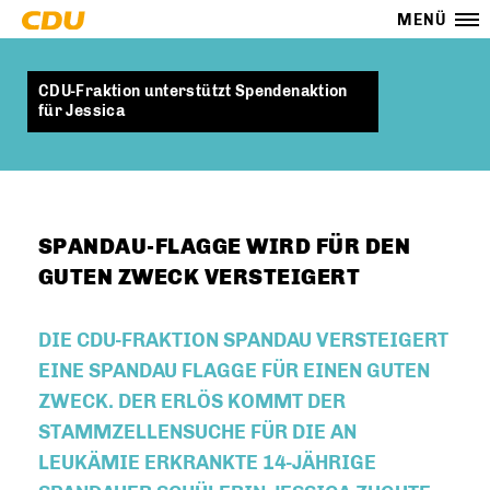
MENÜ
CDU-Fraktion unterstützt Spendenaktion
für Jessica
SPANDAU-FLAGGE WIRD FÜR DEN
GUTEN ZWECK VERSTEIGERT
DIE CDU-FRAKTION SPANDAU VERSTEIGERT
EINE SPANDAU FLAGGE FÜR EINEN GUTEN
ZWECK. DER ERLÖS KOMMT DER
STAMMZELLENSUCHE FÜR DIE AN
LEUKÄMIE ERKRANKTE 14-JÄHRIGE