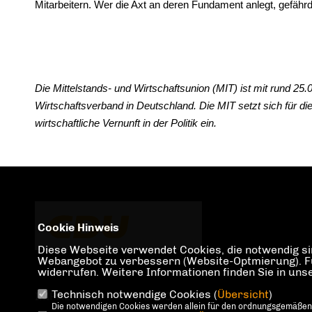
Mitarbeitern. Wer die Axt an deren Fundament anlegt, gefährde
Die Mittelstands- und Wirtschaftsunion (MIT) ist mit rund 25.0
Wirtschaftsverband in Deutschland. Die MIT setzt sich für di
wirtschaftliche Vernunft in der Politik ein.
Cookie Hinweis
Diese Webseite verwendet Cookies, die notwendig sin
Webangebot zu verbessern (Website-Optmierung). Für 
widerrufen. Weitere Informationen finden Sie in un
Technisch notwendige Cookies (
Übersicht
)
IMPRESSUM
DATENSCHUTZ
KONTAKT
Die notwendigen Cookies werden allein für den ordnungsgemäßen