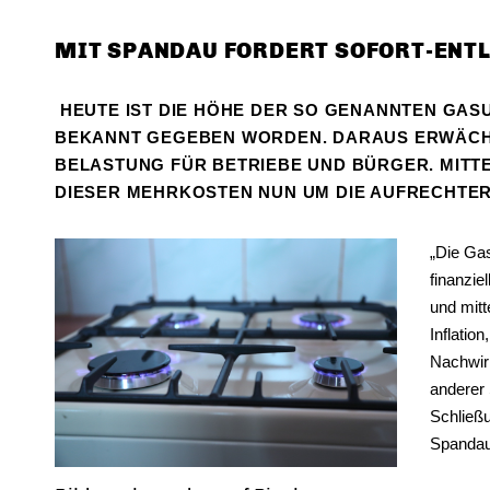
MIT SPANDAU FORDERT SOFORT-ENT
HEUTE IST DIE HÖHE DER SO GENANNTEN GAS
BEKANNT GEGEBEN WORDEN. DARAUS ERWÄCHS
BELASTUNG FÜR BETRIEBE UND BÜRGER.
MITT
DIESER MEHRKOSTEN NUN UM DIE AUFRECHTE
Die Gasu
finanzie
und mitt
Inflatio
Nachwir
anderer 
Schließu
Spandau