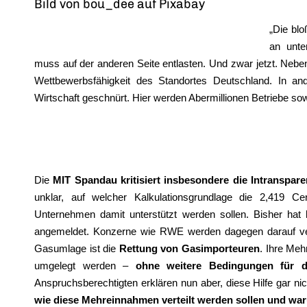
Bild von bou_dee auf Pixabay
Die blo
an unte
muss auf der anderen Seite entlasten. Und zwar jetzt. Nebe
Wettbewerbsfähigkeit des Standortes Deutschland. In and
Wirtschaft geschnürt. Hier werden Abermillionen Betriebe sow
Die
MIT Spandau kritisiert insbesondere die Intranspa
unklar, auf welcher Kalkulationsgrundlage die 2,419 Ce
Unternehmen damit unterstützt werden sollen. Bisher hat 
angemeldet. Konzerne wie RWE werden dagegen darauf verzi
Gasumlage ist die
Rettung von Gasimporteuren
. Ihre Meh
umgelegt werden –
ohne weitere Bedingungen für die
Anspruchsberechtigten erklären nun aber, diese Hilfe gar ni
wie diese Mehreinnahmen verteilt werden sollen und wa