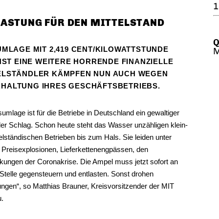
1
LASTUNG FÜR DEN MITTELSTAND
Q
UMLAGE MIT 2,419 CENT/KILOWATTSTUNDE
M
T EINE WEITERE HORRENDE FINANZIELLE
ELSTÄNDLER KÄMPFEN NUN AUCH WEGEN
RHALTUNG IHRES GESCHÄFTSBETRIEBS.
mlage ist für die Betriebe in Deutschland ein gewaltiger
ller Schlag. Schon heute steht das Wasser unzähligen klein-
elständischen Betrieben bis zum Hals. Sie leiden unter
n, Preisexplosionen, Lieferkettenengpässen, den
kungen der Coronakrise. Die Ampel muss jetzt sofort an
Stelle gegensteuern und entlasten. Sonst drohen
ngen“, so Matthias Brauner, Kreisvorsitzender der MIT
.