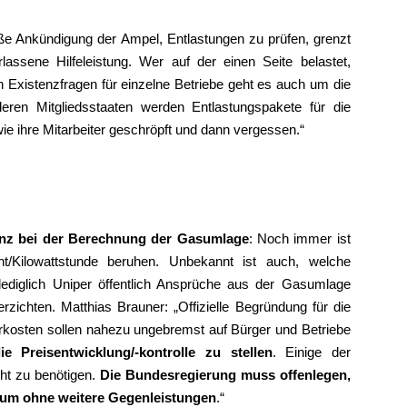
ße Ankündigung der Ampel, Entlastungen zu prüfen, grenzt
rlassene Hilfeleistung. Wer auf der einen Seite belastet,
n Existenzfragen für einzelne Betriebe geht es auch um die
eren Mitgliedsstaaten werden Entlastungspakete für die
ie ihre Mitarbeiter geschröpft und dann vergessen.“
renz bei der Berechnung der Gasumlage
: Noch immer ist
nt/Kilowattstunde beruhen. Unbekannt ist auch, welche
lediglich Uniper öffentlich Ansprüche aus der Gasumlage
chten. Matthias Brauner: „Offizielle Begründung für die
rkosten sollen nahezu ungebremst auf Bürger und Betriebe
 Preisentwicklung/-kontrolle zu stellen
. Einige der
cht zu benötigen.
Die Bundesregierung muss offenlegen,
rum ohne weitere Gegenleistungen
.“